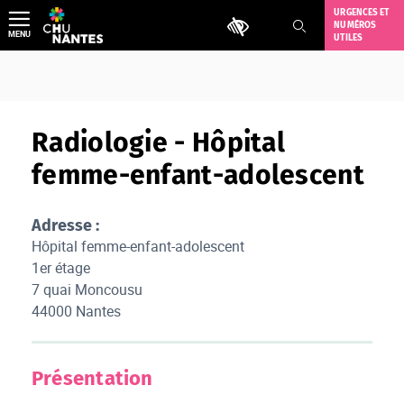
Aller
URGENCES ET
Outils d'accessibilité
NUMÉROS
au
MENU
UTILES
contenu
Radiologie - Hôpital
femme-enfant-adolescent
Adresse :
Hôpital femme-enfant-adolescent
1er étage
7 quai Moncousu
44000 Nantes
Présentation