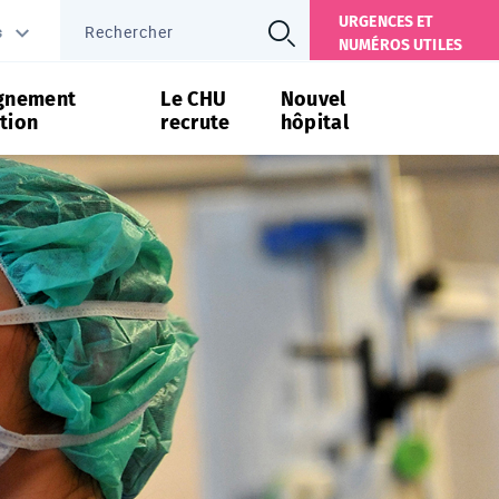
URGENCES ET
s
NUMÉROS UTILES
gnement
Le CHU
Nouvel
tion
recrute
hôpital