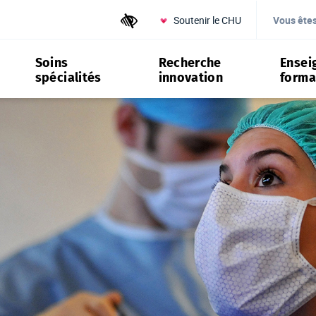
Soutenir le CHU
Outils d'accessibilité
Vous ête
Soins
Recherche
Ensei
spécialités
innovation
forma