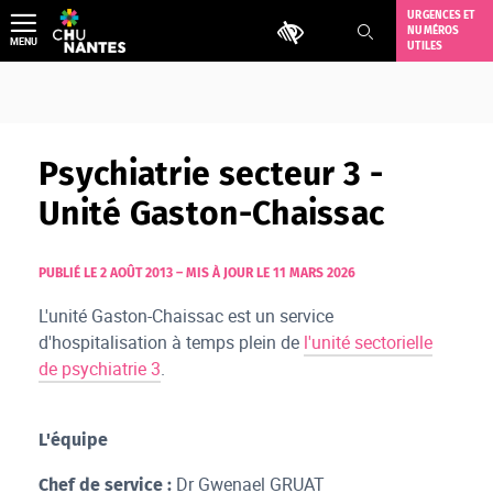
Aller
URGENCES ET
Outils d'accessibilité
NUMÉROS
au
MENU
UTILES
contenu
Psychiatrie secteur 3 -
Unité Gaston-Chaissac
PUBLIÉ LE 2 AOÛT 2013
–
MIS À JOUR LE 11 MARS 2026
L'unité Gaston-Chaissac est un service
d'hospitalisation à temps plein de
l'unité sectorielle
de psychiatrie 3
.
L'équipe
Dr G
wenael GRUAT
Chef de service :