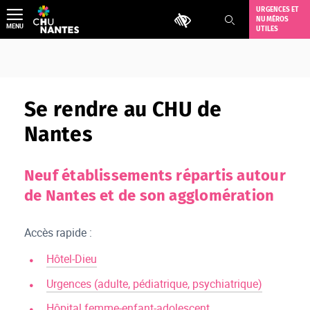
Aller
URGENCES ET
Outils d'accessibilité
NUMÉROS
au
MENU
UTILES
contenu
Se rendre au CHU de
Nantes
Neuf établissements répartis autour
de Nantes et de son agglomération
Accès rapide :
Hôtel-Dieu
Urgences (adulte, pédiatrique, psychiatrique)
Hôpital femme-enfant-adolescent