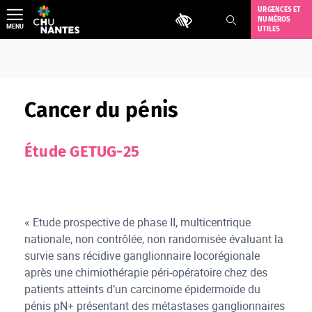
Aller
URGENCES ET
Outils d'accessibilité
NUMÉROS
au
MENU
UTILES
contenu
Cancer du pénis
Étude GETUG-25
« Etude prospective de phase II, multicentrique
nationale, non contrôlée, non randomisée évaluant la
survie sans récidive ganglionnaire locorégionale
après une chimiothérapie péri-opératoire chez des
patients atteints d’un carcinome épidermoïde du
pénis pN+ présentant des métastases ganglionnaires