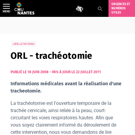
Aller
URGENCES ET
Outils d'accessibilité
NUMÉROS
au
MENU
UTILES
contenu
LIBELLÉ INCONNU
ORL - trachéotomie
PUBLIÉ LE 18 JUIN 2008
–
MIS À JOUR LE 22 JUILLET 2011
Informations médicales avant la réalisation d'une
tracheotomie.
La trachéotomie est l'ouverture temporaire de la
trachée cervicale, ainsi reliée à la peau, court-
circuitant les voies respiratoires hautes. Afin que
vous soyez clairement informé du déroulement de
cette intervention, nous vous demandons de lire