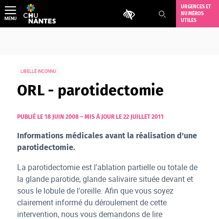
Aller
URGENCES ET
Outils d'accessibilité
NUMÉROS
au
MENU
UTILES
contenu
LIBELLÉ INCONNU
ORL - parotidectomie
PUBLIÉ LE 18 JUIN 2008
–
MIS À JOUR LE 22 JUILLET 2011
Informations médicales avant la réalisation d'une
parotidectomie.
La parotidectomie est l'ablation partielle ou totale de
la glande parotide, glande salivaire située devant et
sous le lobule de l'oreille. Afin que vous soyez
clairement informé du déroulement de cette
intervention, nous vous demandons de lire