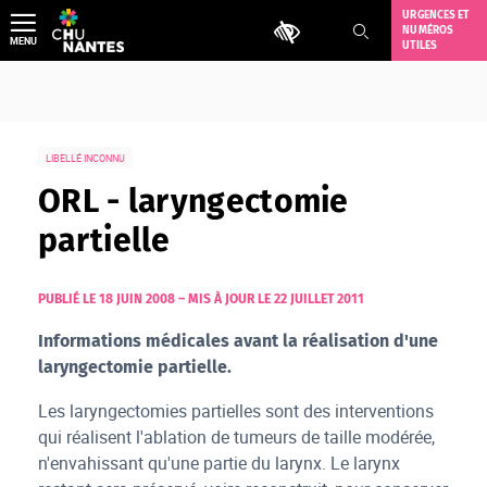
Aller
URGENCES ET
Outils d'accessibilité
NUMÉROS
au
MENU
UTILES
contenu
LIBELLÉ INCONNU
ORL - laryngectomie
partielle
PUBLIÉ LE 18 JUIN 2008
–
MIS À JOUR LE 22 JUILLET 2011
Informations médicales avant la réalisation d'une
laryngectomie partielle.
Les laryngectomies partielles sont des interventions
qui réalisent l'ablation de tumeurs de taille modérée,
n'envahissant qu'une partie du larynx. Le larynx