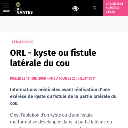
Aller
URGENCES ET
Outils d'accessibilité
NUMÉROS
au
MENU
UTILES
contenu
LIBELLÉ INCONNU
ORL - kyste ou fistule
latérale du cou
PUBLIÉ LE 18 JUIN 2008
–
MIS À JOUR LE 22 JUILLET 2011
Informations médicales avant réalisation d'une
exérèse de kyste ou fistule de la partie latérale du
cou.
C'est l'ablation d'un kyste ou d'une fistule
malformative développée dans la partie latérale du