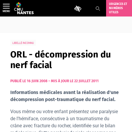
Aller
URGENCES ET
Outils d'accessibilité
NUMÉROS
au
MENU
UTILES
contenu
LIBELLÉ INCONNU
ORL - décompression du
nerf facial
PUBLIÉ LE 16 JUIN 2008
–
MIS À JOUR LE 22 JUILLET 2011
Informations médicales avant la réalisation d'une
décompression post-traumatique du nerf facial.
Vous même ou votre enfant présentez une paralysie
de l'hémiface, consécutive à un traumatisme du
crâne avec fracture du rocher, identifiée sur le bilan