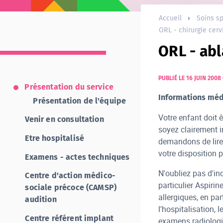
Accueil
Soins sp
ORL - chirurgie cerv
ORL - ab
PUBLIÉ LE 16 JUIN 2008
Présentation du service
Informations méd
Présentation de l'équipe
Votre enfant doit 
Venir en consultation
soyez clairement i
Etre hospitalisé
demandons de lire 
votre disposition 
Examens - actes techniques
N'oubliez pas d'ind
Centre d'action médico-
particulier Aspirin
sociale précoce (CAMSP)
allergiques, en par
audition
l'hospitalisation,
Centre référent implant
examens radiolog