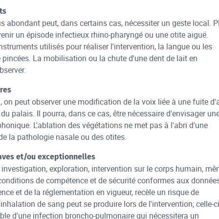
ts
 abondant peut, dans certains cas, nécessiter un geste local. P
enir un épisode infectieux rhino-pharyngé ou une otite aiguë.
truments utilisés pour réaliser l'intervention, la langue ou les
e pincées. La mobilisation ou la chute d'une dent de lait en
observer.
res
, on peut observer une modification de la voix liée à une fuite d'a
du palais. Il pourra, dans ce cas, être nécessaire d'envisager un
honique. L'ablation des végétations ne met pas à l'abri d'une
 de la pathologie nasale ou des otites.
aves et/ou exceptionnelles
 investigation, exploration, intervention sur le corps humain, m
conditions de compétence et de sécurité conformes aux donnée
ence et de la réglementation en vigueur, recèle un risque de
nhalation de sang peut se produire lors de l'intervention; celle-c
ble d'une infection broncho-pulmonaire qui nécessitera un