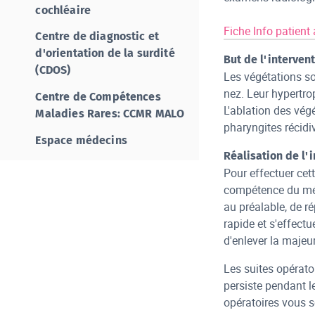
cochléaire
Fiche Info patient
Centre de diagnostic et
d'orientation de la surdité
But de l'interven
(CDOS)
Les végétations so
nez. Leur hypertrop
Centre de Compétences
L'ablation des végé
Maladies Rares: CCMR MALO
pharyngites récidi
Espace médecins
Réalisation de l'
Pour effectuer cet
compétence du méd
au préalable, de ré
rapide et s'effectu
d'enlever la majeu
Les suites opérato
persiste pendant l
opératoires vous s