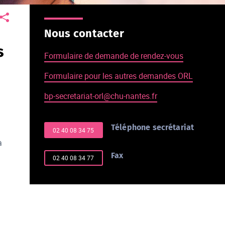
Nous contacter
s
Formulaire de demande de rendez-vous
Formulaire pour les autres demandes ORL
bp-secretariat-orl@chu-nantes.fr
Téléphone secrétariat
02 40 08 34 75
à
Fax
02 40 08 34 77