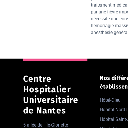
traitement médical
par une fièvre imp
nécessite une cons
hémorragie massiv
anesthésie général
Centre
Nos différ
établisse
Hospitalier
Universitaire
Hôtel-Dieu
de Nantes
Hôpital Nord
Hôpital Saint
5 allée de l'Île-Gloriette