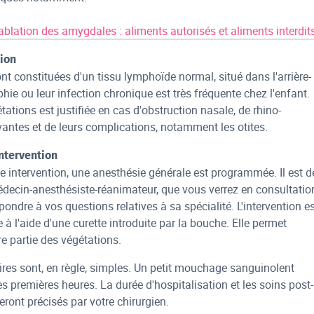
 ablation des amygdales : aliments autorisés et aliments interdi
tion
nt constituées d'un tissu lymphoïde normal, situé dans l'arrière-
hie ou leur infection chronique est très fréquente chez l'enfant.
tations est justifiée en cas d'obstruction nasale, de rhino-
vantes et de leurs complications, notamment les otites.
intervention
te intervention, une anesthésie générale est programmée. Il est d
ecin-anesthésiste-réanimateur, que vous verrez en consultatio
pondre à vos questions relatives à sa spécialité. L'intervention e
e à l'aide d'une curette introduite par la bouche. Elle permet
re partie des végétations.
ires sont, en règle, simples. Un petit mouchage sanguinolent
es premières heures. La durée d'hospitalisation et les soins post-
eront précisés par votre chirurgien.