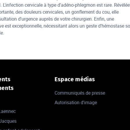
. L'infection cervicale à type d'adéno-phlegmon est rare. Révélée
ortante, des douleurs cervicales, un gonflement du cou, elle
ultation d'urgence auprès de votre chirurgien. Enfin, une
e est exceptionnelle, nécessitant alors un geste d'hémostase s
e.
ents
Espace médias
ments
Communiqués de presse
Autorisation d'image
 Laennec
-Jacques