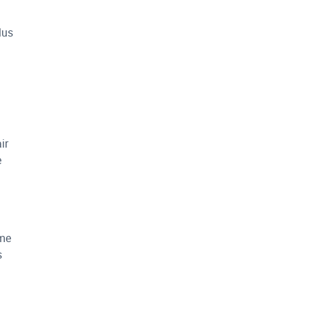
lus
ir
e
ême
s
i