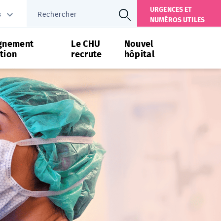
URGENCES ET
s
NUMÉROS UTILES
gnement
Le CHU
Nouvel
tion
recrute
hôpital