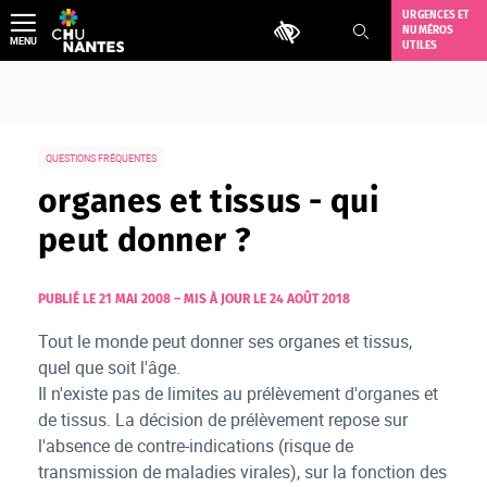
Aller
URGENCES ET
Outils d'accessibilité
NUMÉROS
au
MENU
UTILES
contenu
QUESTIONS FRÉQUENTES
organes et tissus - qui
peut donner ?
PUBLIÉ LE 21 MAI 2008
–
MIS À JOUR LE 24 AOÛT 2018
Tout le monde peut donner ses organes et tissus,
quel que soit l'âge.
Il n'existe pas de limites au prélèvement d'organes et
de tissus. La décision de prélèvement repose sur
l'absence de contre-indications (risque de
transmission de maladies virales), sur la fonction des