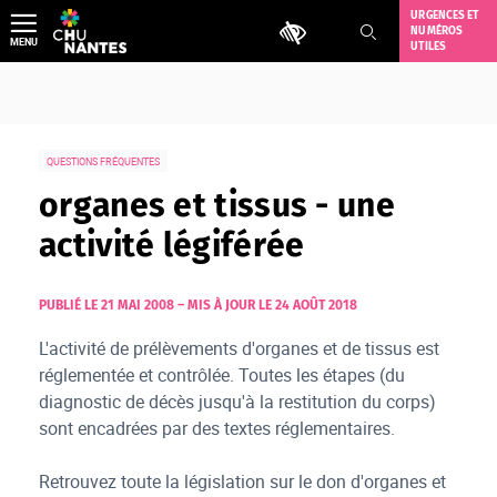
Aller
URGENCES ET
Outils d'accessibilité
NUMÉROS
au
MENU
UTILES
contenu
QUESTIONS FRÉQUENTES
organes et tissus - une
activité légiférée
PUBLIÉ LE 21 MAI 2008
–
MIS À JOUR LE 24 AOÛT 2018
L'activité de prélèvements d'organes et de tissus est
réglementée et contrôlée. Toutes les étapes (du
diagnostic de décès jusqu'à la restitution du corps)
sont encadrées par des textes réglementaires.
Retrouvez toute la législation sur le don d'organes et