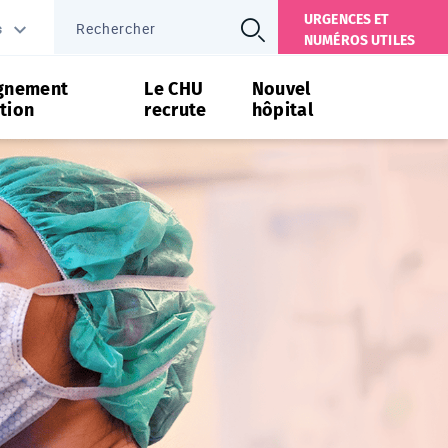
URGENCES ET
s
NUMÉROS UTILES
gnement
Le CHU
Nouvel
tion
recrute
hôpital