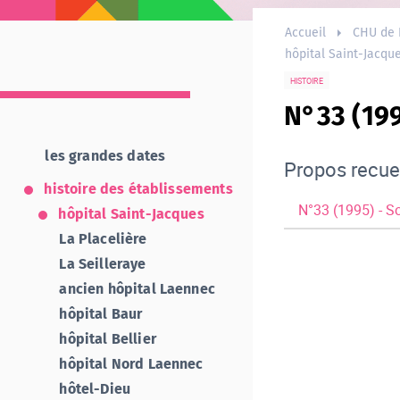
Accueil
CHU de 
hôpital Saint-Jacqu
HISTOIRE
N°33 (199
les grandes dates
Propos recuei
histoire des établissements
N°33 (1995) - Sou
hôpital Saint-Jacques
La Placelière
La Seilleraye
ancien hôpital Laennec
hôpital Baur
hôpital Bellier
hôpital Nord Laennec
hôtel-Dieu