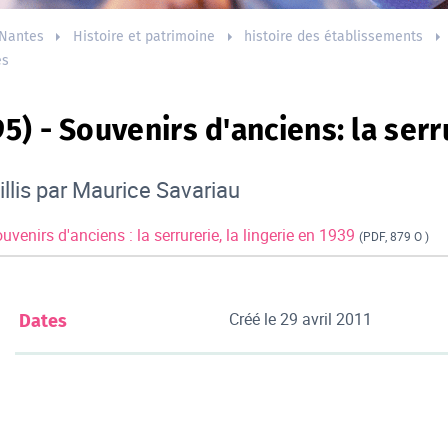
Nantes
Histoire et patrimoine
histoire des établissements
es
5) - Souvenirs d'anciens: la serru
llis par Maurice Savariau
venirs d'anciens : la serrurerie, la lingerie en 1939
(PDF, 879 O )
Créé le
29 avril 2011
Dates