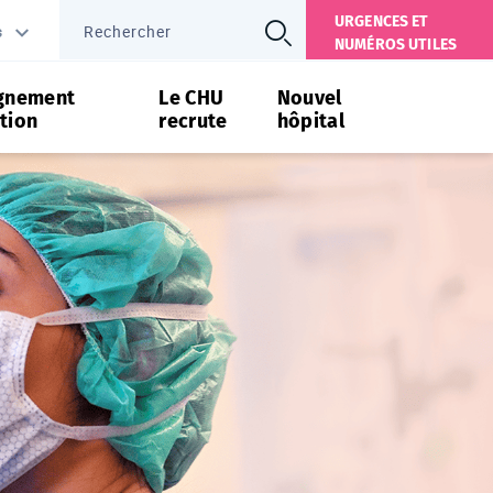
URGENCES ET
s
NUMÉROS UTILES
gnement
Le CHU
Nouvel
tion
recrute
hôpital