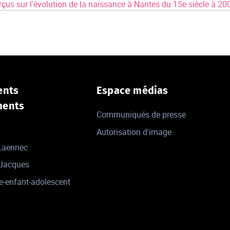
rçus sur l'évolution de la naissance à Nantes du 15e siècle à 20
ents
Espace médias
ments
Communiqués de presse
Autorisation d'image
 Laennec
-Jacques
e-enfant-adolescent