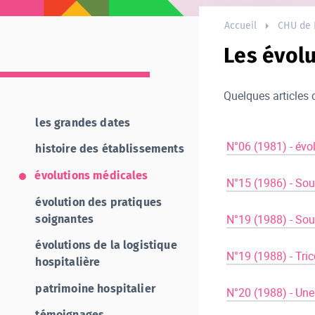
Accueil
CHU de 
Les évol
Quelques articles 
les grandes dates
​ ​ ​
N°06 (1981) - évo
histoire des établissements
​ ​ ​
évolutions médicales
N°15 (1986) - Sou
​ ​ ​
évolution des pratiques
N°19 (1988) - Sou
soignantes
​ ​ ​
évolutions de la logistique
N°19 (1988) - Tric
hospitalière
​ ​ ​
patrimoine hospitalier
N°20 (1988) - Une 
​ ​ ​
témoignages