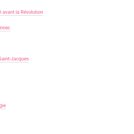
é avant la Révolution
ennec
 Saint-Jacques
gie