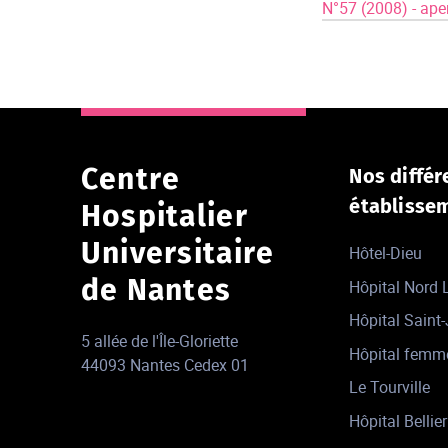
N°57 (2008) - ape
Centre
Nos différ
établisse
Hospitalier
Universitaire
Hôtel-Dieu
de Nantes
Hôpital Nord
Hôpital Saint
5 allée de l'Île-Gloriette
Hôpital femm
44093 Nantes Cedex 01
Le Tourville
Hôpital Bellier