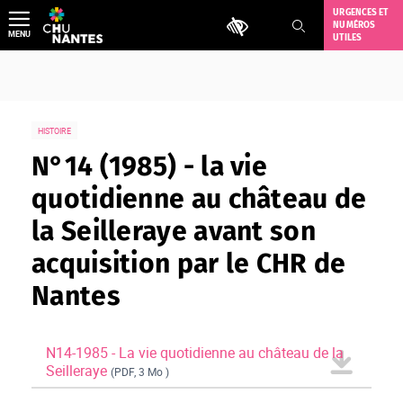
Aller
URGENCES ET
Outils d'accessibilité
NUMÉROS
au
MENU
UTILES
contenu
HISTOIRE
N°14 (1985) - la vie
quotidienne au château de
la Seilleraye avant son
acquisition par le CHR de
Nantes
N14-1985 - La vie quotidienne au château de la
Seilleraye
(PDF, 3 Mo )