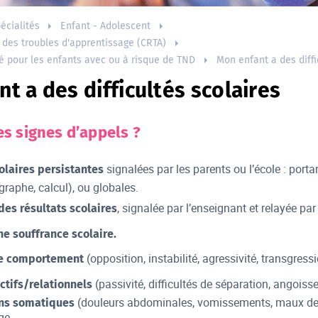
écialités
Enfant - Adolescent
 des troubles d'apprentissage (CRTA)
é pour les enfants avec ou à risque de TND
Mon enfant a des diffi
t a des difficultés scolaires
es signes d’appels ?
signalées par les parents ou l’école : porta
colaires persistantes
ographe, calcul), ou globales.
, signalée par l’enseignant et relayée par
es résultats scolaires
e souffrance scolaire.
(opposition, instabilité, agressivité, transgress
e comportement
(passivité, difficultés de séparation, angoisse,
ctifs/relationnels
(douleurs abdominales, vomissements, maux de tê
ns somatiques
ge.