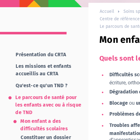
Accueil
Soins sp
Centre de référence
Le parcours de sant
Mon enfan
Présentation du CRTA
Quels sont l
Les missions et enfants
accueillis au CRTA
Difficultés s
écriture, orth
Qu'est-ce qu'un TND ?
Dégradation d
Le parcours de santé pour
ou
Blocage
un
les enfants avec ou à risque
de TND
Problèmes d
Mon enfant a des
Troubles affe
difficultés scolaires
manifestatio
Constituer un dossier
d’apprentissa