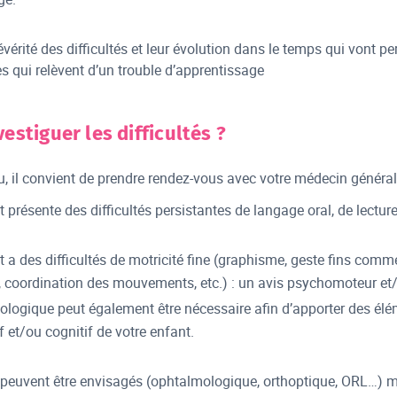
évérité des difficultés et leur évolution dans le temps qui vont pe
es qui relèvent d’un trouble d’apprentissage
stiguer les difficultés ?
u, il convient de prendre rendez-vous avec votre médecin générali
t présente des difficultés persistantes de langage oral, de lectu
t a des difficultés de motricité fine (graphisme, geste fins com
, coordination des mouvements, etc.) : un avis psychomoteur et/
ologique peut également être nécessaire afin d’apporter des é
 et/ou cognitif de votre enfant.
euvent être envisagés (ophtalmologique, orthoptique, ORL…) mais