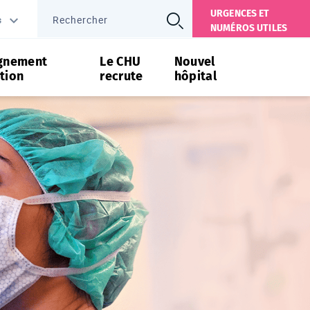
URGENCES ET
s
NUMÉROS UTILES
gnement
Le CHU
Nouvel
tion
recrute
hôpital