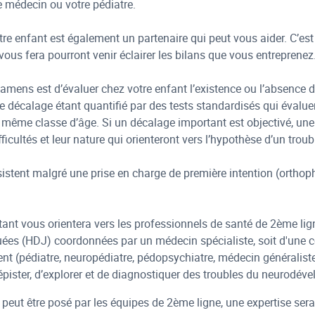
re médecin ou votre pédiatre.
tre enfant est également un partenaire qui peut vous aider. C’es
vous fera pourront venir éclairer les bilans que vous entreprenez
examens est d’évaluer chez votre enfant l’existence ou l’absence
e décalage étant quantifié par des tests standardisés qui évaluen
même classe d’âge. Si un décalage important est objectivé, une pr
ficultés et leur nature qui orienteront vers l’hypothèse d’un trou
rsistent malgré une prise en charge de première intention (orthop
tant vous orientera vers les professionnels de santé de 2ème ligne
ées (HDJ) coordonnées par un médecin spécialiste, soit d'une c
t (pédiatre, neuropédiatre, pédopsychiatre, médecin généralis
pister, d’explorer et de diagnostiquer des troubles du neurodé
e peut être posé par les équipes de 2ème ligne, une expertise s