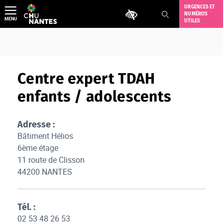
Aller
URGENCES ET
Outils d'accessibilité
NUMÉROS
au
MENU
UTILES
contenu
Centre expert TDAH
enfants / adolescents
Adresse :
Bâtiment Hélios
6ème étage
11 route de Clisson
44200 NANTES
Tél. :
02 53 48 26 53