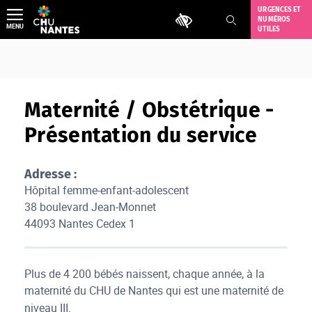
Aller
URGENCES ET
Outils d'accessibilité
NUMÉROS
au
MENU
UTILES
contenu
Maternité / Obstétrique -
Présentation du service
Adresse :
Hôpital femme-enfant-adolescent
38 boulevard Jean-Monnet
44093 Nantes Cedex 1
Plus de 4 200 bébés naissent, chaque année, à la
maternité du CHU de Nantes qui est une maternité
de
niveau III.