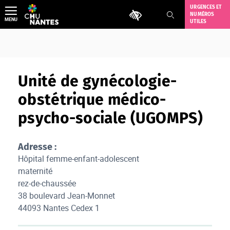
Aller
URGENCES ET
Outils d'accessibilité
NUMÉROS
au
MENU
UTILES
contenu
Unité de gynécologie-
obstétrique médico-
psycho-sociale (UGOMPS)
Adresse :
Hôpital femme-enfant-adolescent
maternité
rez-de-chaussée
38 boulevard Jean-Monnet
44093 Nantes Cedex 1