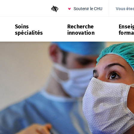
Soutenir le CHU
Outils d'accessibilité
Vous ête
Soins
Recherche
Ensei
spécialités
innovation
forma