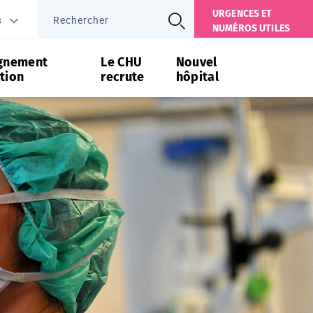
URGENCES ET
s
NUMÉROS UTILES
gnement
Le CHU
Nouvel
tion
recrute
hôpital