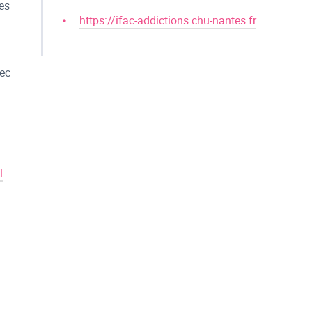
les
https://ifac-addictions.chu-nantes.fr
vec
l