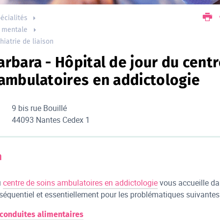
écialités
é mentale
hiatrie de liaison
rbara - Hôpital de jour du cent
 ambulatoires en addictologie
9 bis rue Bouillé
44093 Nantes Cedex 1
n
u
centre de soins ambulatoires en addictologie
vous accueille d
séquentiel et essentiellement pour les problématiques suivantes 
 conduites alimentaires