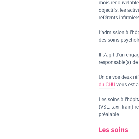
mois renouvelable e
objectifs, les acti
référents infirmier
L’admission à l’hô
des soins psychol
Il s’agit d’un enga
responsable(s) de l
Un de vos deux réfé
du CHU
vous est a
Les soins à l'hôpit
(VSL, taxi, train)
préalable.
Les soins