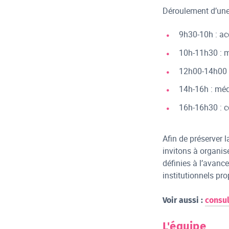
Déroulement d’une 
9h30-10h : ac
10h-11h30 : m
12h00-14h00 :
14h-16h : méd
16h-16h30 : c
Afin de préserver l
invitons à organis
définies à l’avanc
institutionnels pr
Voir aussi :
consul
L'équipe