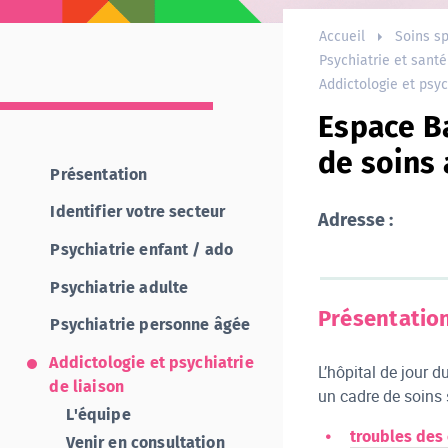
Accueil
Soins sp
Psychiatrie et sant
Addictologie et psyc
Espace Ba
de soins
Présentation
Identifier votre secteur
Adresse :
Psychiatrie enfant / ado
Psychiatrie adulte
Présentatio
Psychiatrie personne âgée
Addictologie et psychiatrie
L’hôpital de jour d
de liaison
un cadre de soins 
L'équipe
troubles des
Venir en consultation