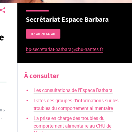
Secrétariat Espace Barbara
02 40 20 66 40
re
bp-secretariat-barbara@chu-nantes.fr
À consulter
Les consultations de l'Espace Barbara
Dates des groupes d'informations sur les
troubles du comportement alimentaire
ans
:
La prise en charge des troubles du
comportement alimentaire au CHU de