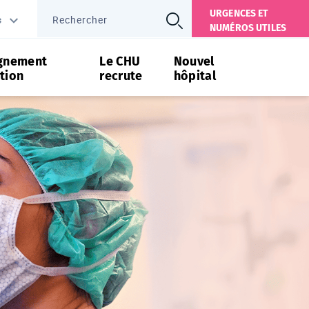
URGENCES ET
s
NUMÉROS UTILES
gnement
Le CHU
Nouvel
tion
recrute
hôpital