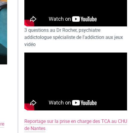
3 questions au Dr Rocher, psychiatre
addictologue spécialiste de l'addiction aux jeux
vidéo
Reportage sur la prise en charge des TCA au CHU
re
de Nantes