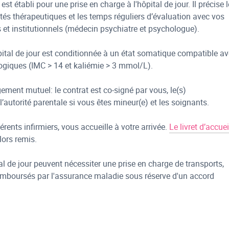
st établi pour une prise en charge à l'hôpital de jour. Il précise 
vités thérapeutiques et les temps réguliers d’évaluation avec vos
s et institutionnels (médecin psychiatre et psychologue).
pital de jour est conditionnée à un état somatique compatible a
ogiques (IMC > 14 et kaliémie > 3 mmol/L).
gement mutuel: le contrat est co-signé par vous, le(s)
’autorité parentale si vous êtes mineur(e) et les soignants.
rents infirmiers, vous accueille à votre arrivée.
Le livret d’accuei
lors remis.
al de jour peuvent nécessiter une prise en charge de transports,
 remboursés par l'assurance maladie sous réserve d'un accord