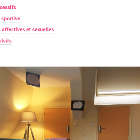
cessifs
é sportive
affectives et sexuelles
lsifs