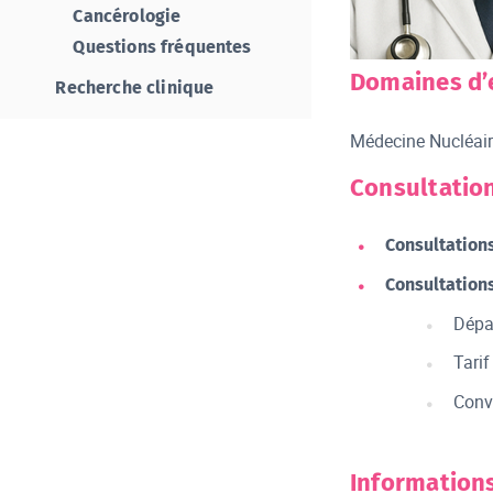
Cancérologie
Questions fréquentes
Dr VALETTE
Domaines d’
Recherche clinique
Médecine Nucléai
Consultation
Consultation
Consultations
Dépa
Tari
Conv
Information