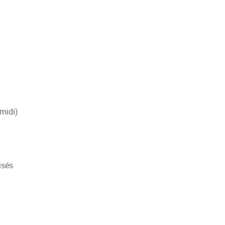
-midi)
isés