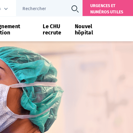
URGENCES ET
s
NUMÉROS UTILES
gnement
Le CHU
Nouvel
tion
recrute
hôpital