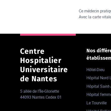
Ce médecin pratiqu
Avec la carte vitale
Centre
Nos différ
établisse
Hospitalier
Universitaire
Hôtel-Dieu
de Nantes
Hôpital Nord
Hôpital Saint
5 allée de l'Île-Gloriette
Hôpital femm
44093 Nantes Cedex 01
Le Tourville