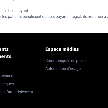
e le tiers payant.
, les patients bénéficient du tiers payant intégral, ils n’ont rien à
ents
Espace médias
ments
Communiqués de presse
Autorisation d'image
 Laennec
-Jacques
e-enfant-adolescent