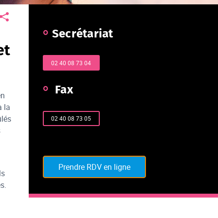
Secrétariat
et
02 40 08 73 04
Fax
en
à la
ûlés
02 40 08 73 05
s
Prendre RDV en ligne
ls
s.