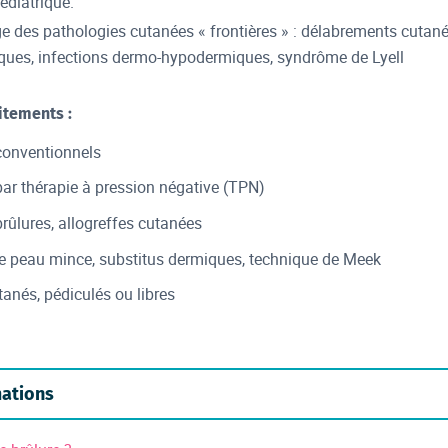
édiatrique.
ge des pathologies cutanées « frontières » : délabrements cutan
ques, infections dermo-hypodermiques, syndrôme de Lyell
itements :
onventionnels
r thérapie à pression négative (TPN)
rûlures, allogreffes cutanées
e peau mince, substitus dermiques, technique de Meek
nés, pédiculés ou libres
mations