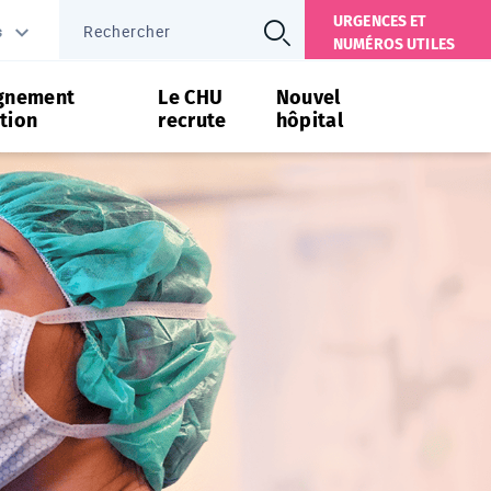
URGENCES ET
s
NUMÉROS UTILES
gnement
Le CHU
Nouvel
tion
recrute
hôpital