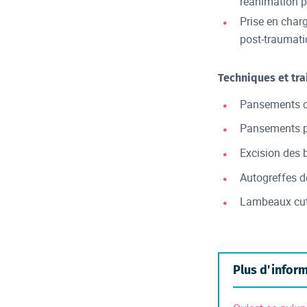
réanimation p
Prise en char
post-traumati
Techniques et tra
Pansements c
Pansements pa
Excision des b
Autogreffes d
Lambeaux cuta
Plus d'infor