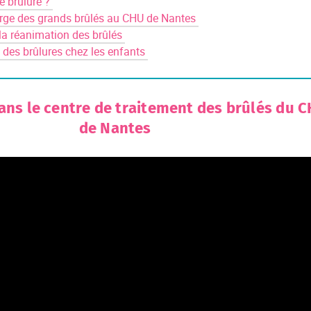
e brûlure ?
arge des grands brûlés au CHU de Nantes
 la réanimation des brûlés
 des brûlures chez les enfants
ns le centre de traitement des brûlés du 
de Nantes