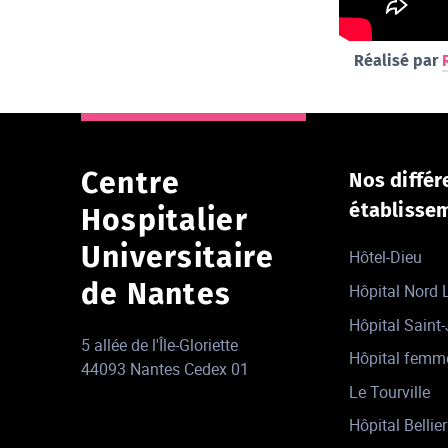
Réalisé par
Centre
Nos différ
établisse
Hospitalier
Universitaire
Hôtel-Dieu
de Nantes
Hôpital Nord
Hôpital Saint
5 allée de l'Île-Gloriette
Hôpital femm
44093 Nantes Cedex 01
Le Tourville
Hôpital Bellier