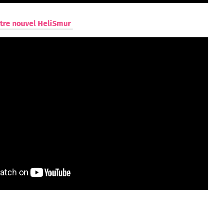
otre nouvel HeliSmur