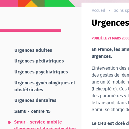
Accueil
Soins sp
Urgences 
PUBLIÉ LE 21 MARS 200
En France, les Sm
Urgences adultes
urgences.
Urgences pédiatriques
L'intervention de
Urgences psychiatriques
des gestes de réan
une unité mobile h
Urgences gynécologiques et
(hélicoptère). Ces
obstétricales
des paramètres vit
Urgences dentaires
le transport, dans 
Samu se charge de v
Samu - centre 15
Smur - service mobile
Le CHU est doté d
d'urgence et de réanimation