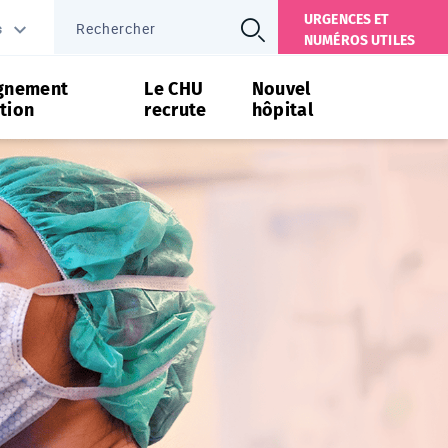
URGENCES ET
s
NUMÉROS UTILES
gnement
Le CHU
Nouvel
tion
recrute
hôpital