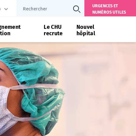
URGENCES ET
s
NUMÉROS UTILES
gnement
Le CHU
Nouvel
tion
recrute
hôpital