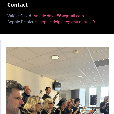
Contact
Valérie David :
valerie.david56@gmail.com
Sophie Delpierre :
sophie.delpierre@chu-nantes.fr