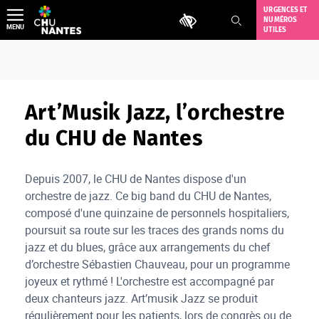
Aller
URGENCES ET
Outils d'accessibilité
NUMÉROS
au
MENU
UTILES
contenu
Art’Musik Jazz, l’orchestre
du CHU de Nantes
Depuis 2007, le CHU de Nantes dispose d'un
orchestre de jazz. Ce big band du CHU de Nantes,
composé d'une quinzaine de personnels hospitaliers,
poursuit sa route sur les traces des grands noms du
jazz et du blues, grâce aux arrangements du chef
d’orchestre Sébastien Chauveau, pour un programme
joyeux et rythmé ! L'orchestre est accompagné par
deux chanteurs jazz. Art’musik Jazz se produit
régulièrement pour les patients, lors de congrès ou de