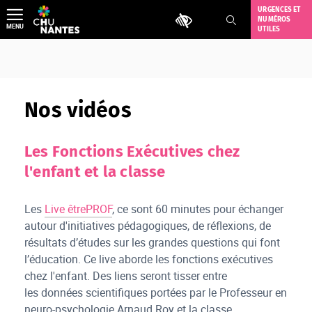
Aller
URGENCES ET
Outils d'accessibilité
NUMÉROS
au
MENU
UTILES
contenu
Nos vidéos
Les Fonctions Exécutives chez
l'enfant et la classe
Les
Live êtrePROF
, ce sont 60 minutes pour échanger
autour d'initiatives pédagogiques, de réflexions, de
résultats d’études sur les grandes questions qui font
l’éducation. Ce live aborde les fonctions exécutives
chez l'enfant. Des liens seront tisser entre
les données scientifiques portées par le Professeur en
neuro-psychologie Arnaud Roy et la classe.