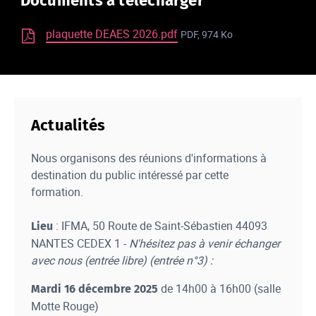
Documents à télécharger
plaquette DEAES 2026.pdf
PDF, 974 Ko
Actualités
Nous organisons des réunions d'informations à
destination du public intéressé par cette
formation.
: IFMA, 50 Route de Saint-Sébastien 44093
Lieu
NANTES CEDEX 1 -
N'hésitez pas à venir échanger
avec nous (entrée libre) (entrée n°3) :
de 14h00 à 16h00 (salle
Mardi 16 décembre 2025
Motte Rouge)