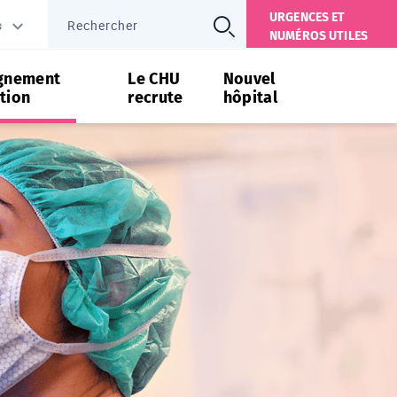
URGENCES ET
s
NUMÉROS UTILES
gnement
Le CHU
Nouvel
tion
recrute
hôpital