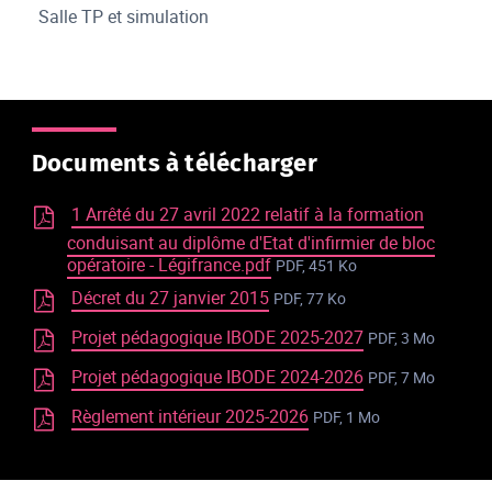
Salle TP et simulation
Documents à télécharger
1 Arrêté du 27 avril 2022 relatif à la formation
conduisant au diplôme d'Etat d'infirmier de bloc
opératoire - Légifrance.pdf
PDF, 451 Ko
Décret du 27 janvier 2015
PDF, 77 Ko
Projet pédagogique IBODE 2025-2027
PDF, 3 Mo
Projet pédagogique IBODE 2024-2026
PDF, 7 Mo
Règlement intérieur 2025-2026
PDF, 1 Mo