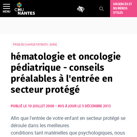
Aller
URGENCES ET
Outils d'accessibilité
NUMÉROS
au
MENU
UTILES
contenu
PRISE EN CHARGE PATIENTS - SOINS
hématologie et oncologie
pédiatrique - conseils
préalables à l'entrée en
secteur protégé
PUBLIÉ LE 10 JUILLET 2008
–
MIS À JOUR LE 5 DÉCEMBRE 2013
Afin que l'entrée de votre enfant en secteur protégé se
déroule dans les meilleures
conditions tant matérielles que psychologiques, nous