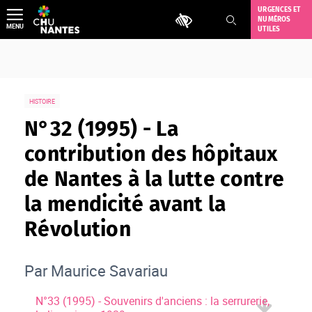
Aller
URGENCES ET
Outils d'accessibilité
NUMÉROS
au
MENU
UTILES
contenu
HISTOIRE
N°32 (1995) - La
contribution des hôpitaux
de Nantes à la lutte contre
la mendicité avant la
Révolution
Par Maurice Savariau
N°33 (1995) - Souvenirs d'anciens : la serrurerie,