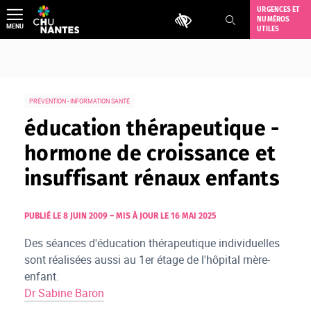
Aller
URGENCES ET
Outils d'accessibilité
NUMÉROS
au
MENU
UTILES
contenu
PRÉVENTION - INFORMATION SANTÉ
éducation thérapeutique -
hormone de croissance et
insuffisant rénaux enfants
PUBLIÉ LE 8 JUIN 2009
–
MIS À JOUR LE 16 MAI 2025
Des séances d'éducation thérapeutique individuelles
sont réalisées aussi au 1er étage de l'hôpital mère-
enfant.
Dr Sabine Baron