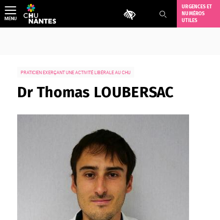
Aller
URGENCES ET
Outils d'accessibilité
NUMÉROS
au
MENU
UTILES
contenu
PRATICIEN EXERÇANT UNE ACTIVITÉ LIBÉRALE AU CHU
Dr Thomas LOUBERSAC