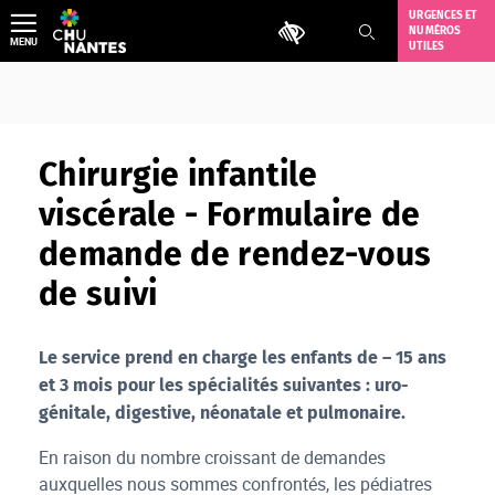
Aller
URGENCES ET
Outils d'accessibilité
NUMÉROS
au
MENU
UTILES
contenu
Chirurgie infantile
viscérale - Formulaire de
demande de rendez-vous
de suivi
Le service prend en charge les enfants de – 15 ans
et 3 mois pour les spécialités suivantes : uro-
génitale, digestive, néonatale et pulmonaire.
En raison du nombre croissant de demandes
auxquelles nous sommes confrontés, les pédiatres