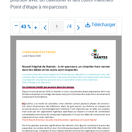
Point d’étape à mi-parcours.
Télécharger
/
4
43 %
COMMUNIQUÉ DE PRESSE
Lundi 3 février 2025
Nouvel hôpital de Nantes : à mi-parcours, un chantier hors norme 
dont les délais et les coûts sont respectés
La construction du nouvel hôpital du CHU de Nantes, débutée il y a désormais 3 ans, bat 
son plein. Qu’il s’agisse du chantier mais aussi de la façon dont les organisations de travail 
se préparent, le projet se poursuit avec un calendrier et des coûts maîtrisés.
Point d’étape à mi-parcours.
Un chantier inédit qui avance dans les temps
Depuis le mois de janvier 2022, le chantier a connu une première phase préparatoire de 6 mois 
(études entreprises et montage des bases vies), puis 2,5 années de travaux (hors terrassement) 
comprenant les fondations.
Aujourd’hui,  à  la  moitié  du  calendrier,  notre  chantier  cumule  plusieurs  phases  de  construc
-
tion selon l’avancement des bâtiments, allant du gros-œuvre, aux finitions, en passant par 
le second-œuvre, et les aménagements intérieurs. Il est important par sa taille, son ampleur, 
mais aussi par son organisation logistique spécifique qui requiert un travail de coordination 
considérable entre toutes les entreprises impliquées. A ce jour, les délais de construction sont 
respectés et nos coûts maitrisés.
»
Pierre Nassif, directeur du pôle investissement, logistique et nouvel hôpital 
Parmi les grandes avancées significatives des derniers mois figurent notamment la pose des 
passerelles. Au nombre de 20 en tout, 9 ont été posées depuis la fin de l’été 2024. Elles relieront 
les bâtiments qui composent le futur hôpital, facilitant ainsi les flux logistiques et la circulation 