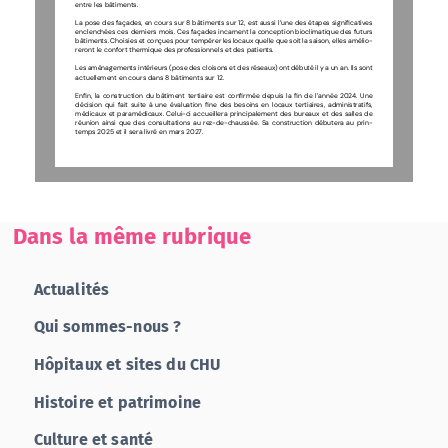
entre les bâtiments.
La pose des façades, en cours sur 8 bâtiments sur 12, est aussi l’une des étapes significatives 
enclenchées ces derniers mois. Ces façades incarnent la conception bioclimatique des futurs 
bâtiments. Choisies et conçues pour tempérer les locaux quelle que soit la saison, elles amélio- 
reront le confort thermique des professionnels et des patients.
Les aménagements intérieurs (pose des cloisons et des réseaux) ont débuté il y a un an. Ils sont 
actuellement en cours dans 8 bâtiments sur 12.
Enfin, la construction du bâtiment tertiaire est confirmée depuis la fin de l’année 2024. Une 
décision qui fait suite à une évaluation fine des besoins en locaux tertiaires, administratifs, 
médicaux et paramédicaux. Celui-ci accueillera principalement des bureaux et des salles de 
réunion  ainsi  que  des  consultations  au  rez-de-chaussée.  Sa  construction  débutera  au  prin-  
temps 2025 et il sera livré en mars 2027.
Dans la même rubrique
Actualités
Qui sommes-nous ?
Hôpitaux et sites du CHU
Histoire et patrimoine
Culture et santé