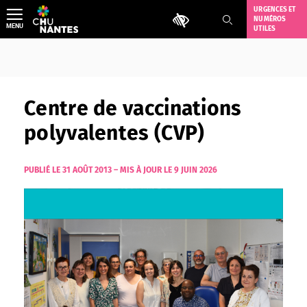
Aller
URGENCES ET
Outils d'accessibilité
NUMÉROS
au
MENU
UTILES
contenu
Centre de vaccinations
polyvalentes (CVP)
PUBLIÉ LE 31 AOÛT 2013
–
MIS À JOUR LE 9 JUIN 2026