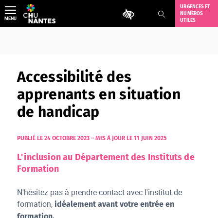
Aller
URGENCES ET
Outils d'accessibilité
NUMÉROS
au
MENU
UTILES
contenu
Accessibilité des
apprenants en situation
de handicap
PUBLIÉ LE 24 OCTOBRE 2023
–
MIS À JOUR LE 11 JUIN 2025
L'inclusion au Département des Instituts de
Formation
N'hésitez pas à prendre contact avec l'institut de
formation,
idéalement avant votre entrée en
formation.