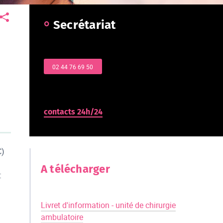
Secrétariat
02 44 76 69 50
contacts 24h/24
C)
A télécharger
:
Livret d'information - unité de chirurgie
ambulatoire