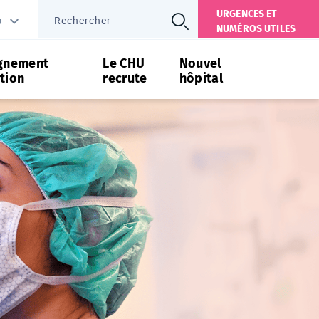
URGENCES ET
s
NUMÉROS UTILES
gnement
Le CHU
Nouvel
tion
recrute
hôpital