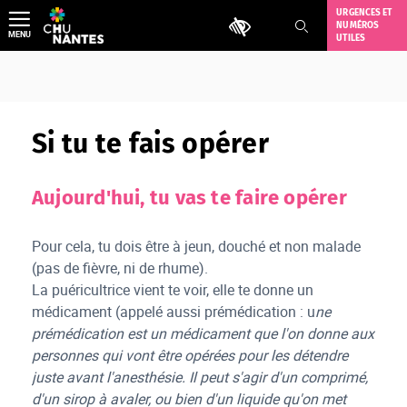
Aller
URGENCES ET
Outils d'accessibilité
NUMÉROS
au
MENU
UTILES
contenu
Si tu te fais opérer
Aujourd'hui, tu vas te faire opérer
Pour cela, tu dois être à jeun, douché et non malade
(pas de fièvre, ni de rhume).
La puéricultrice vient te voir, elle te donne un
médicament (appelé aussi prémédication : u
ne
prémédication est un médicament que l'on donne aux
personnes qui vont être opérées pour les détendre
juste avant l'anesthésie. Il peut s'agir d'un comprimé,
d'un sirop à avaler, ou bien d'un liquide qu'on met