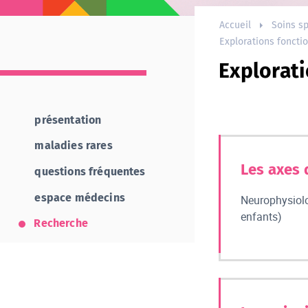
Accueil
Soins sp
Explorations foncti
Explorati
présentation
maladies rares
Les axes 
questions fréquentes
espace médecins
Neurophysiolo
enfants)
Recherche