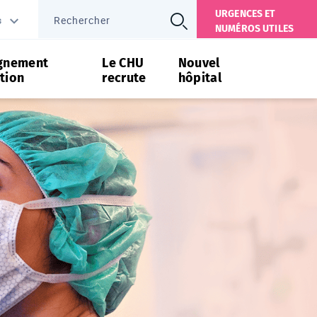
URGENCES ET
s
NUMÉROS UTILES
gnement
Le CHU
Nouvel
tion
recrute
hôpital