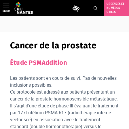
Aller
URGENCES ET
Outils d'accessibilité
NUMÉROS
au
MENU
UTILES
contenu
Cancer de la prostate
Étude PSMAddition
Les patients sont en cours de suivi. Pas de nouvelles
inclusions possibles.
Ce protocole est adressé aux patients présentant un
cancer de la prostate hormonosensible métastatique.
Il s’agit d’une étude de phase III évaluant le traitement
par 177Lutétium-PSMA-617 (radiothérapie interne
vectorisée) en association avec le traitement
standard (double hormonothérapie) versus le