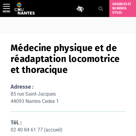
Aller
URGENCES ET
Outils d'accessibilité
NUMÉROS
au
MENU
UTILES
contenu
Médecine physique et de
réadaptation locomotrice
et thoracique
Adresse :
85 rue Saint-Jacques
44093 Nantes Cedex 1
Tél. :
02 40 84 61 77 (accueil)