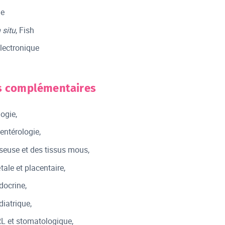
ie
n situ
, Fish
lectronique
s complémentaires
ogie,
entérologie,
seuse et des tissus mous,
ale et placentaire,
docrine,
iatrique,
L et stomatologique,