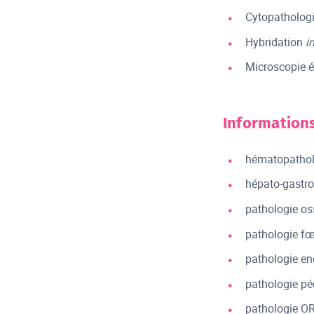
Cytopatholog
Hybridation
i
Microscopie é
Information
hématopathol
hépato-gastro
pathologie os
pathologie fœt
pathologie en
pathologie péd
pathologie OR