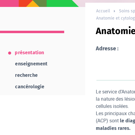
Accueil
Soins sp
Anatomie et cytolog
Anatomie
Adresse :
présentation
enseignement
recherche
cancérologie
Le service d’Anat
la nature des lésio
cellules isolées.
Les principaux ch
(ACP) sont
le dia
maladies rares.