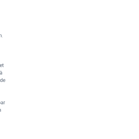
n.
et
 à
 de
par
n