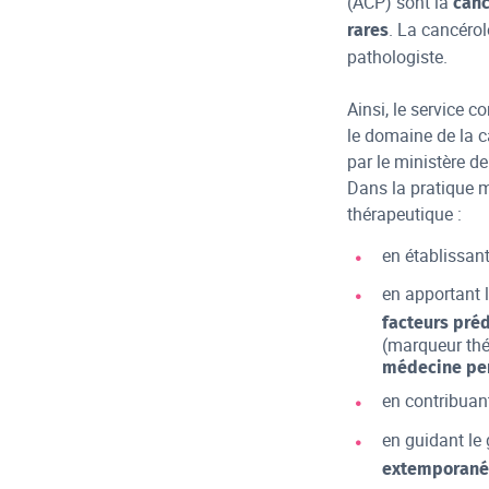
(ACP) sont la
canc
. La cancéro
rares
pathologiste.
Ainsi, le service 
le domaine de la c
par le ministère d
Dans la pratique m
thérapeutique :
en établissant
en apportant 
facteurs préd
(marqueur thé
médecine per
en contribuant
en guidant le
extemporané