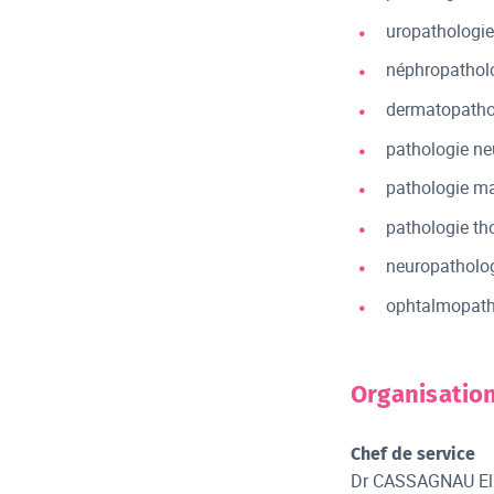
uropathologie
néphropatholo
dermatopatho
pathologie ne
pathologie m
pathologie tho
neuropatholog
ophtalmopath
Organisatio
Chef de service
Dr CASSAGNAU El