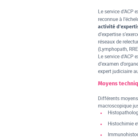
Le service d’ACP 
reconnue à l’échel
activité d’experti
d’expertise s’exer
réseaux de relect
(Lymphopath, RREP
Le service d’ACP e
d’examen d’organe
expert judiciaire a
Moyens techni
Différents moyens 
macroscopique jusq
Histopatholog
Histochimie e
Immunohistoc