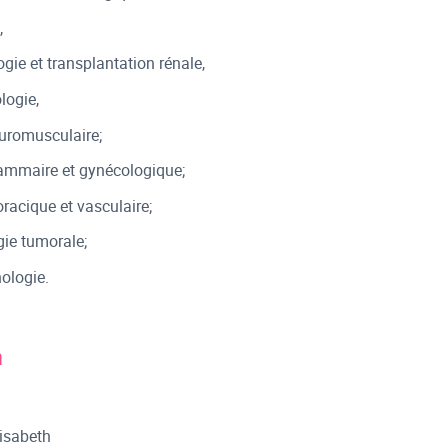
,
gie et transplantation rénale,
logie,
uromusculaire;
ammaire et gynécologique;
racique et vasculaire;
ie tumorale;
ologie.
n
isabeth