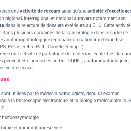
exerce une
ainsi qu’une
activité de recours
activité d’excellenc
on régional, interrégional et national à travers notamment son
dans la relecture de dossiers extérieurs au CHU. Cette activité
se
ce dans plusieurs domaines de la cancérologie dans le cadre de
ure anatomopathologique régionaux ou nationaux d’expertise
S, Resos, RefcorPath, Comete, Renop…).
xerce une activité de pathologie de médecine légale. Les deman
s peuvent être adressées au Dr TOQUET, anatomopathologiste,
u sein du service.
ques
sont utilisés par le médecin pathologiste, depuis l’examen
u’à la microscopie électronique, et la biologie moléculaire
in si
ie
t histoenzymologie
himie et immunofluorescence