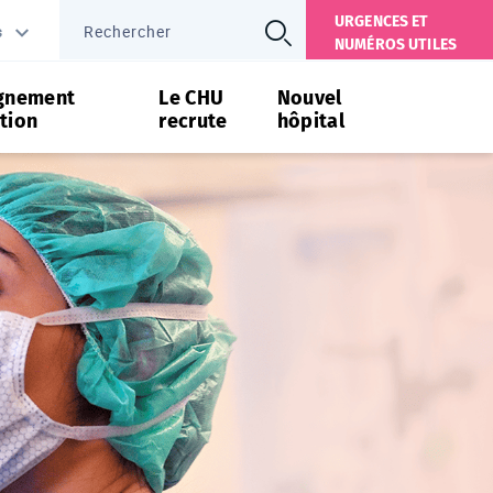
URGENCES ET
s
NUMÉROS UTILES
gnement
Le CHU
Nouvel
tion
recrute
hôpital