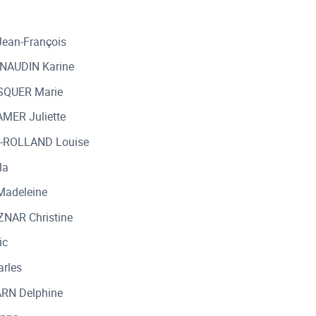
ean-François
NAUDIN Karine
SQUER Marie
MER Juliette
-ROLLAND Louise
la
Madeleine
NAR Christine
ic
arles
RN Delphine