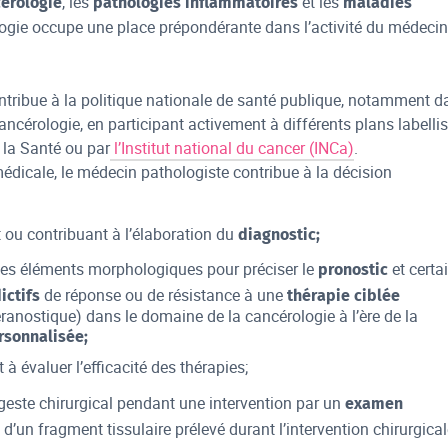
, les
et les
érologie
pathologies inflammatoires
maladies
logie occupe une place prépondérante dans l’activité du médecin
contribue à la politique nationale de santé publique, notamment 
ancérologie, en participant activement à différents plans labelli
e la Santé ou par
l’Institut national du cancer (INCa)
.
édicale, le médecin pathologiste contribue à la décision
 ou contribuant à l’élaboration du
diagnostic;
les éléments morphologiques pour préciser le
et certa
pronostic
de réponse ou de résistance à une
ictifs
thérapie ciblée
ranostique) dans le domaine de la cancérologie à l’ère de la
sonnalisée;
 à évaluer l’efficacité des thérapies;
 geste chirurgical pendant une intervention par un
examen
d’un fragment tissulaire prélevé durant l’intervention chirurgical