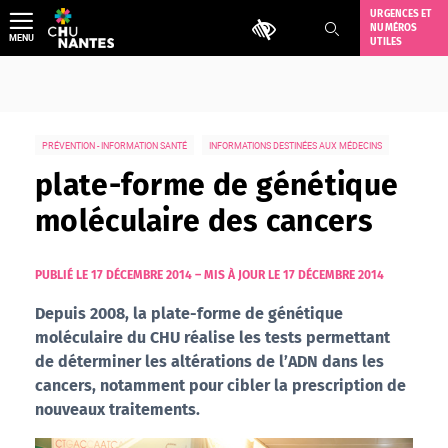
Aller
URGENCES ET
Outils d'accessibilité
NUMÉROS
au
MENU
UTILES
contenu
PRÉVENTION - INFORMATION SANTÉ
INFORMATIONS DESTINÉES AUX MÉDECINS
plate-forme de génétique
moléculaire des cancers
PUBLIÉ LE 17 DÉCEMBRE 2014
–
MIS À JOUR LE 17 DÉCEMBRE 2014
Depuis 2008, la plate-forme de génétique
moléculaire du CHU réalise les tests permettant
de déterminer les altérations de l’ADN dans les
cancers, notamment pour cibler la prescription de
nouveaux traitements.