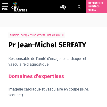
Aller
URGENCES ET
Outils d'accessibilité
NUMÉROS
au
MENU
UTILES
contenu
PRATICIEN EXERÇANT UNE ACTIVITÉ LIBÉRALE AU CHU
Pr Jean-Michel SERFATY
Responsable de l'unité d'imagerie cardiaque et
vasculaire diagnostique
Domaines d’expertises
Imagerie cardiaque et vasculaire en coupe (IRM,
scanner)