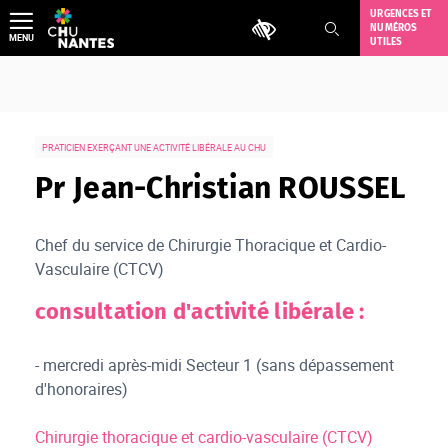
Aller
URGENCES ET
Outils d'accessibilité
NUMÉROS
au
MENU
UTILES
contenu
PRATICIEN EXERÇANT UNE ACTIVITÉ LIBÉRALE AU CHU
Pr Jean-Christian ROUSSEL
Chef du service de Chirurgie Thoracique et Cardio-
Vasculaire (CTCV)
consultation d'activité libérale :
- mercredi après-midi Secteur 1 (sans dépassement
d'honoraires)
Chirurgie thoracique et cardio-vasculaire (CTCV)