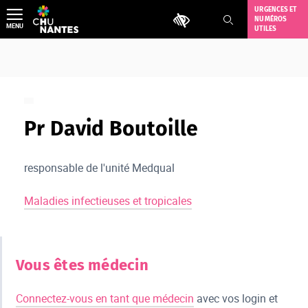
Aller
URGENCES ET
Outils d'accessibilité
NUMÉROS
au
MENU
UTILES
contenu
Pr David Boutoille
responsable de l'unité Medqual
Maladies infectieuses et tropicales
Vous êtes médecin
Connectez-vous en tant que médecin
avec vos login et