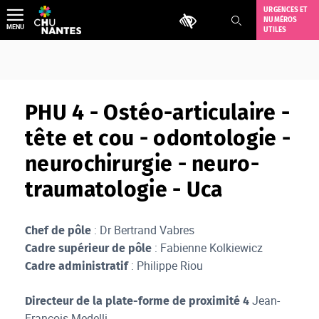
Aller
URGENCES ET
Outils d'accessibilité
NUMÉROS
au
MENU
UTILES
contenu
PHU 4 - Ostéo-articulaire -
tête et cou - odontologie -
neurochirurgie - neuro-
traumatologie - Uca
: Dr Bertrand Vabres
Chef de pôle
: Fabienne Kolkiewicz
Cadre supérieur de pôle
: Philippe Riou
Cadre administratif
Jean-
Directeur de la plate-forme de proximité 4
François Medelli